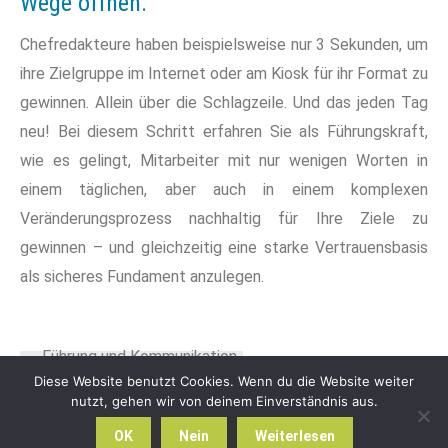
Wege öffnen.
Chefredakteure haben beispielsweise nur 3 Sekunden, um
ihre Zielgruppe im Internet oder am Kiosk für ihr Format zu
gewinnen. Allein über die Schlagzeile. Und das jeden Tag
neu! Bei diesem Schritt erfahren Sie als Führungskraft,
wie es gelingt, Mitarbeiter mit nur wenigen Worten in
einem täglichen, aber auch in einem komplexen
Veränderungsprozess nachhaltig für Ihre Ziele zu
gewinnen – und gleichzeitig eine starke Vertrauensbasis
als sicheres Fundament anzulegen.
Diese Website benutzt Cookies. Wenn du die Website weiter
nutzt, gehen wir von deinem Einverständnis aus.
2026 Sylvia Ostermann -
Datenschutz
OK
Nein
Weiterlesen